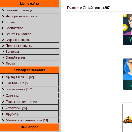
Меню сайта
Главная
»
Онлайн игры
(
297
)
Главная страница
Информация о сайте
Халява
Бесплатное
Отчёты о халяве
Обратная связь
Полезные ссылки
Баннеры
Онлайн игры
Форум
Категории каталога
Аркады и экшн
[67]
Настольные
[5]
Головоломки
[115]
Слова
[2]
Поиск предметов
[68]
Стратегии
[15]
Другие
[4]
Многопользовательские
[21]
Наш опрос