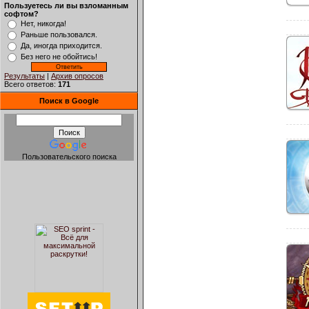
Пользуетесь ли вы взломанным
софтом?
Нет, никогда!
Раньше пользовался.
Да, иногда приходится.
Без него не обойтись!
Результаты
|
Архив опросов
Всего ответов:
171
Поиск в Google
Пользовательского поиска